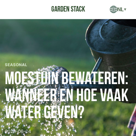
NL
▼
SEASONAL
Moestuin bewateren:
wanneer en hoe vaak
water geven?
2026-06-04