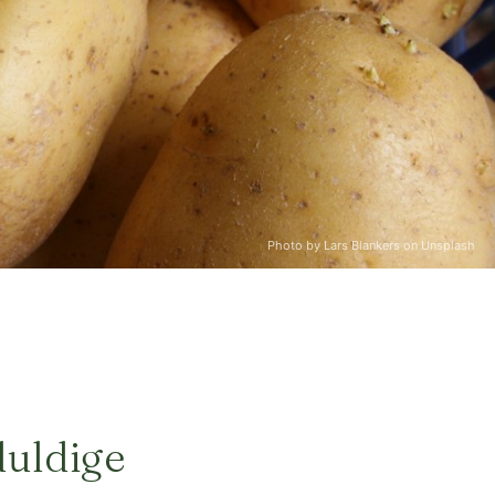
Photo by Lars Blankers on Unsplash
uldige