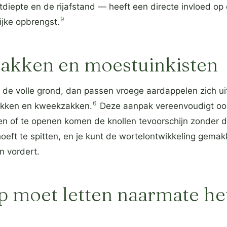
diepte en de rijafstand — heeft een directe invloed op
9
ijke opbrengst.
bakken en moestuinkisten
in de volle grond, dan passen vroege aardappelen zich u
6
akken en kweekzakken.
Deze aanpak vereenvoudigt ook
en of te openen komen de knollen tevoorschijn zonder d
eft te spitten, en je kunt de wortelontwikkeling gemakk
n vordert.
p moet letten naarmate he