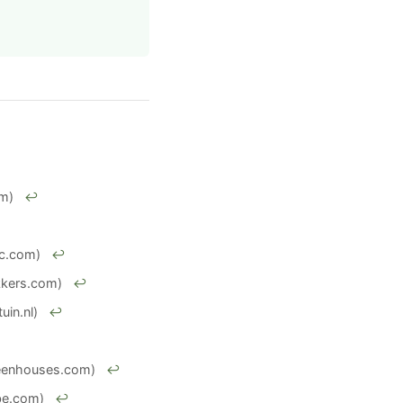
om)
↩
c.com)
↩
kkers.com)
↩
uin.nl)
↩
reenhouses.com)
↩
be.com)
↩