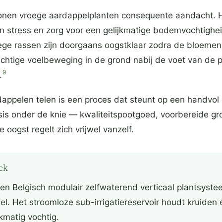
nen vroege aardappelplanten consequente aandacht. Ho
 stress en zorg voor een gelijkmatige bodemvochtigheid
ege rassen zijn doorgaans oogstklaar zodra de bloemen
htige voelbeweging in de grond nabij de voet van de pla
9
.
dappelen telen is een proces dat steunt op een handvol
sis onder de knie — kwaliteitspootgoed, voorbereide gro
 oogst regelt zich vrijwel vanzelf.
ck
en Belgisch modulair zelfwaterend verticaal plantsyst
l. Het stroomloze sub-irrigatiereservoir houdt kruiden 
kmatig vochtig.