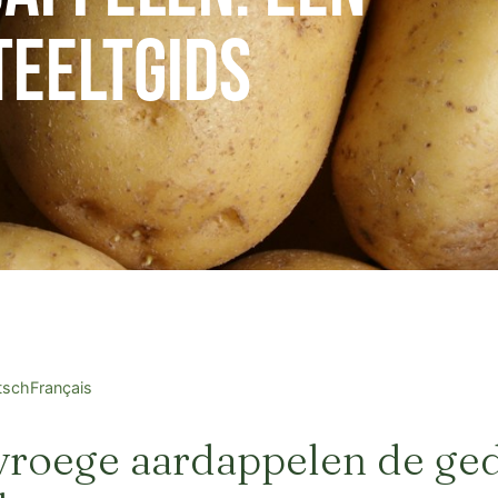
teeltgids
tsch
Français
roege aardappelen de ged