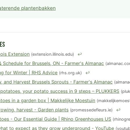
aterende plantenbakken
es
inois Extension
(extension.illinois.edu)
↩
& Schedule for Brussels, ON - Farmer's Almanac
(almanac.c
g for Winter | RHS Advice
(rhs.org.uk)
↩
, and Harvest Brussels Sprouts - Farmer's Almanac
(almana
potatoes, your potato success in 9 steps – PLUKKERS
(plu
toes in a garden box | Makkelijke Moestuin
(makkelijkemoest
growing, harvest - Garden plants
(promessedefleurs.ie)
↩
oes - Our Essential Guide | Rhino Greenhouses US
(rhinog
what to expect as they grow underground - YouTube
(youtu