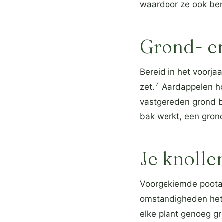
waardoor ze ook bere
Grond- en
Bereid in het voorjaa
7
zet.
Aardappelen ho
vastgereden grond b
bak werkt, een grond
Je knolle
Voorgekiemde pootaa
omstandigheden het 
elke plant genoeg gr