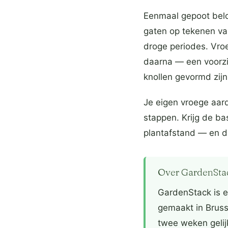
Eenmaal gepoot belo
gaten op tekenen van
droge periodes. Vro
daarna — een voorzic
knollen gevormd zijn
Je eigen vroege aar
stappen. Krijg de ba
plantafstand — en de
Over GardenSta
GardenStack is e
gemaakt in Brusse
twee weken gelij