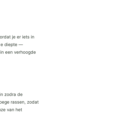
rdat je er iets in
de diepte —
 in een verhoogde
in zodra de
oege rassen, zodat
ze van het