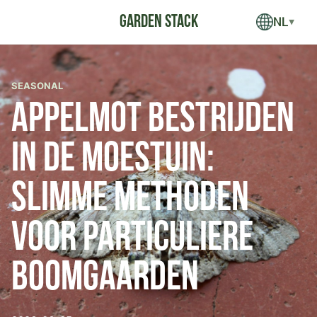
NL
▼
SEASONAL
Appelmot bestrijden
in de moestuin:
slimme methoden
voor particuliere
boomgaarden