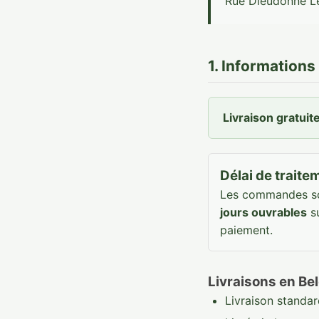
Rue Dieudonné Lef
1. Informations
Livraison gratui
Délai de traite
Les commandes so
jours ouvrables
su
paiement.
Livraisons en Be
Livraison standa