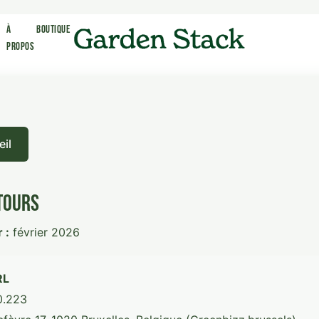
À
Boutique
Propos
eil
tours
 :
février 2026
RL
0.223