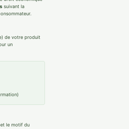
rs
suivant la
u consommateur.
e) de votre produit
our un
irmation)
t le motif du