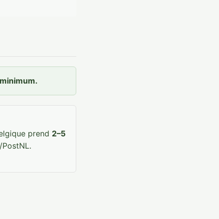
t minimum.
Belgique prend
2–5
/PostNL.