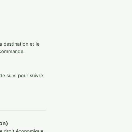
a destination et le
 commande.
e suivi pour suivre
ion)
de droit économique