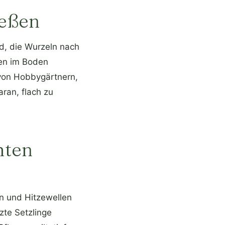
ießen
d, die Wurzeln nach
en im Boden
 von Hobbygärtnern,
ran, flach zu
hten
en und Hitzewellen
zte Setzlinge