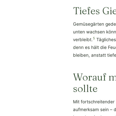
Tiefes Gi
Gemüsegärten gedeih
unten wachsen könn
5
verbleibt.
Tägliches
denn es hält die Feu
bleiben, anstatt tie
Worauf ma
sollte
Mit fortschreitende
aufmerksam sein – d