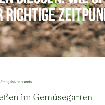
r richtige Zeitpu
h
Français
Nederlands
gießen im Gemüsegarten