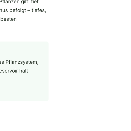
flanzen gilt: tief
s befolgt – tiefes,
 besten
es Pflanzsystem,
servoir hält