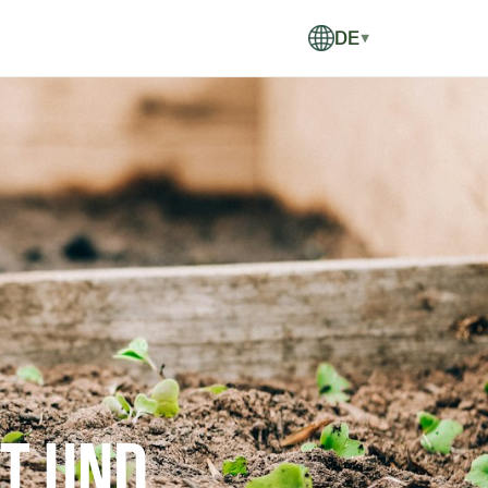
DE
▼
t und