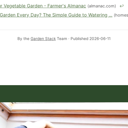
r Vegetable Garden - Farmer's Almanac
(almanac.com)
↩
Garden Every Day? The Simple Guide to Watering ...
(homes
By the
Garden Stack
Team · Published
2026-06-11