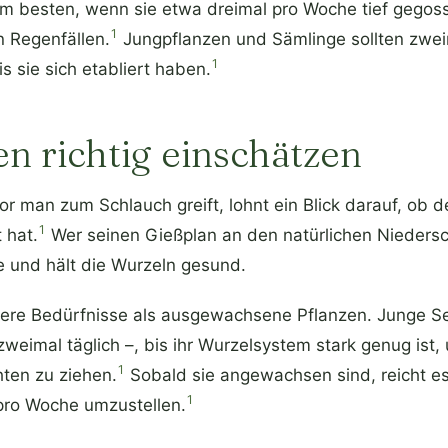
m besten, wenn sie etwa dreimal pro Woche tief gegos
1
n Regenfällen.
Jungpflanzen und Sämlinge sollten zwei
1
 sie sich etabliert haben.
n richtig einschätzen
or man zum Schlauch greift, lohnt ein Blick darauf, ob d
1
 hat.
Wer seinen Gießplan an den natürlichen Niedersc
 und hält die Wurzeln gesund.
ere Bedürfnisse als ausgewachsene Pflanzen. Junge Se
zweimal täglich –, bis ihr Wurzelsystem stark genug ist
1
hten zu ziehen.
Sobald sie angewachsen sind, reicht es,
1
pro Woche umzustellen.