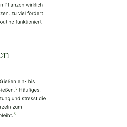
n Pflanzen wirklich
en, zu viel fördert
utine funktioniert
en
Gießen ein- bis
5
Gießen.
Häufiges,
tung und stresst die
urzeln zum
5
leibt.