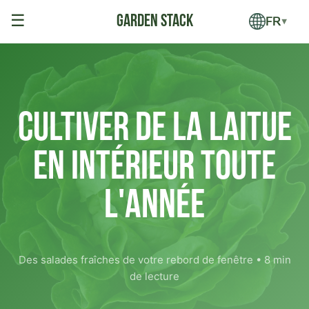
☰
FR
▼
Cultiver de la Laitue
en Intérieur Toute
l'Année
Des salades fraîches de votre rebord de fenêtre • 8 min
de lecture