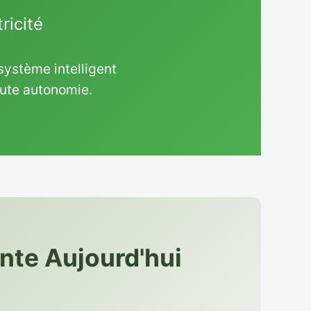
ricité
système intelligent
oute autonomie.
ente Aujourd'hui