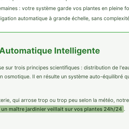
emaines : votre système garde vos plantes en pleine f
rigation automatique à grande échelle, sans complexit
n Automatique Intelligente
ur trois principes scientifiques : distribution de l'eau
ion osmotique. Il en résulte un système auto-équilibré q
erie, qui arrose trop ou trop peu selon la météo, not
un maître jardinier veillait sur vos plantes 24h/24
.