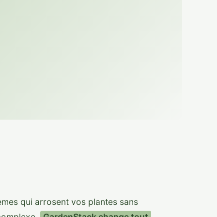
èmes qui arrosent vos plantes sans
n complexe.
GardenStack change tout