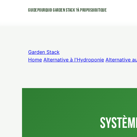
Guide
Pourquoi Garden Stack ?
À Propos
Boutique
Garden Stack
Home
Alternative à l'Hydroponie
Alternative a
Système