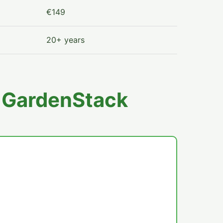
€149
20+ years
e GardenStack