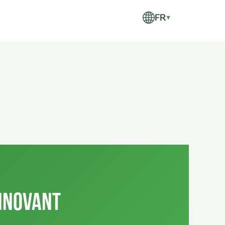
FR
▼
Innovant