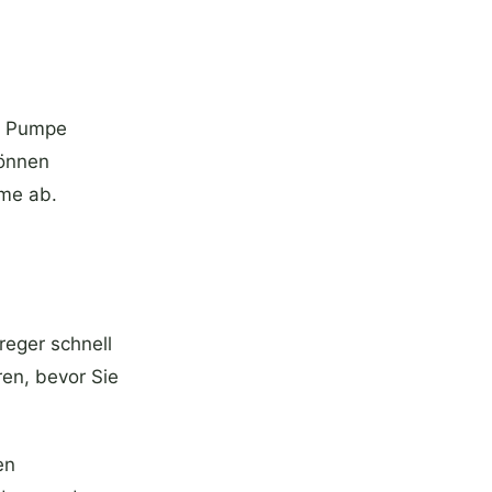
e Pumpe
können
eme ab.
reger schnell
ren, bevor Sie
en