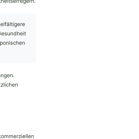
heitserregern.
lfältigere
Gesundheit
oponischen
ungen.
tzlichen
 kommerziellen