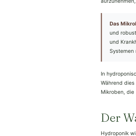
aufzunehmen, 
Das Mikro
und robust
und Krankh
Systemen n
In hydroponis
Während dies e
Mikroben, die
Der Wa
Hydroponik wi