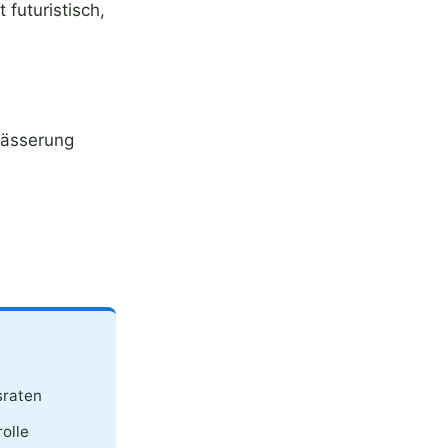
 futuristisch,
wässerung
sraten
olle