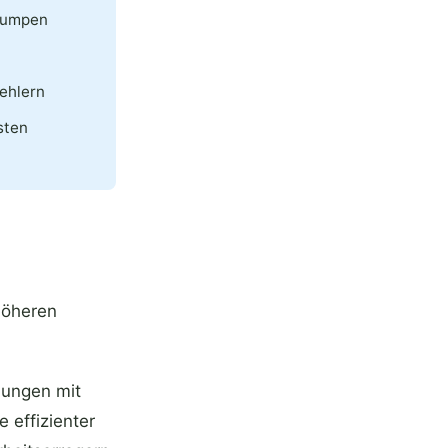
/Pumpen
Fehlern
sten
höheren
hungen mit
 effizienter