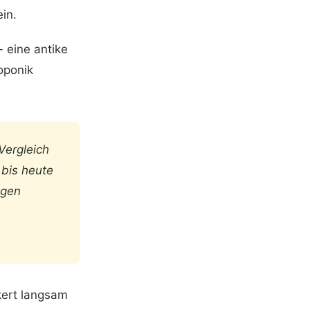
in.
 eine antike
oponik
Vergleich
 bis heute
egen
ckert langsam