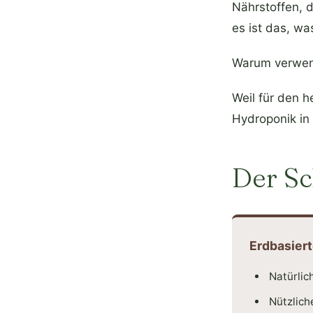
Nährstoffen, d
es ist das, w
Warum verwen
Weil für den 
Hydroponik in f
Der Sc
Erdbasier
Natürlic
Nützlich