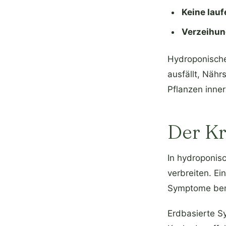
Keine lau
Verzeihu
Hydroponisch
ausfällt, Näh
Pflanzen inner
Der Kr
In hydroponis
verbreiten. Ei
Symptome be
Erdbasierte S